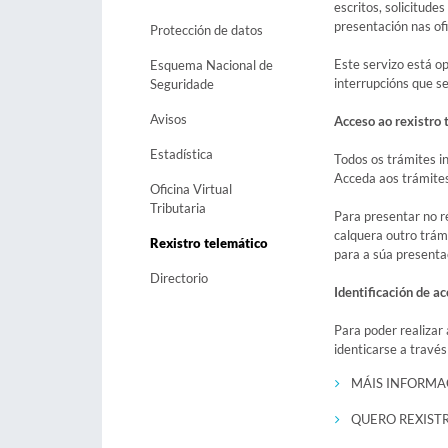
escritos, solicitude
presentación nas ofi
Protección de datos
Este servizo está o
Esquema Nacional de
interrupcións que s
Seguridade
Avisos
Acceso ao rexistro 
Estadística
Todos os trámites i
Acceda aos trámites 
Oficina Virtual
Tributaria
Para presentar no re
calquera outro trám
Rexistro telemático
para a súa presentac
Directorio
Identificación de a
Para poder realizar 
identicarse a travé
MÁIS INFORMA
QUERO REXIST