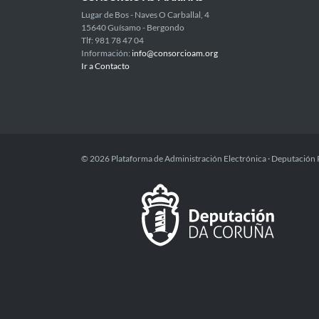
Lugar de Bos - Naves O Carballal, 4
15640 Guísamo - Bergondo
Tlf: 981 78 47 04
Información:
info@consorcioam.org
Ir a Contacto
© 2026 Plataforma de Administración Electrónica · Deputación 