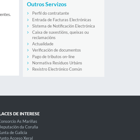
Outros Servizos
Perfil do contratante
dentes.
Entrada de Facturas Electrónicas
Sistema de Notificación Electrónica
Caixa de suxestións, queixas ou
reclamacións
Actualidade
Verificación de documentos
Pago de tributos on-line
Normativa Residuos Urbáns
Rexistro Electrónico Común
LACES DE INTERESE
onsorcio As Mariñas
eputación da Coruña
unta de Galicia
unto Acceso Xeral