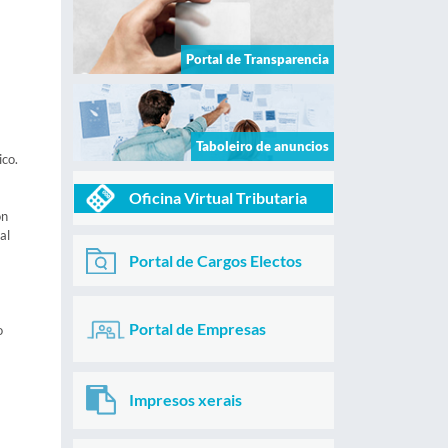
Portal de Transparencia
Taboleiro de anuncios
ico.
Oficina Virtual Tributaria
on
al
Portal de Cargos Electos
Portal de Empresas
o
Impresos xerais