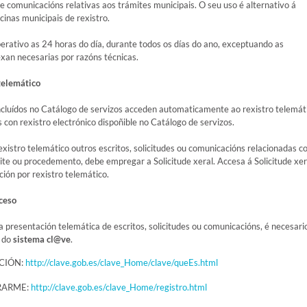
s e comunicacións relativas aos trámites municipais. O seu uso é alternativo á
cinas municipais de rexistro.
perativo as 24 horas do día, durante todos os días do ano, exceptuando as
exan necesarias por razóns técnicas.
telemático
ncluídos no Catálogo de servizos acceden automaticamente ao rexistro telemát
con rexistro electrónico dispoñible no Catálogo de servizos.
xistro telemático outros escritos, solicitudes ou comunicacións relacionadas c
ite ou procedemento, debe empregar a Solicitude xeral. Accesa á Solicitude xer
ión por rexistro telemático.
cceso
a presentación telemática de escritos, solicitudes ou comunicacións, é necesari
s do
sistema cl@ve
.
CIÓN:
http://clave.gob.es/clave_Home/clave/queEs.html
RARME:
http://clave.gob.es/clave_Home/registro.html