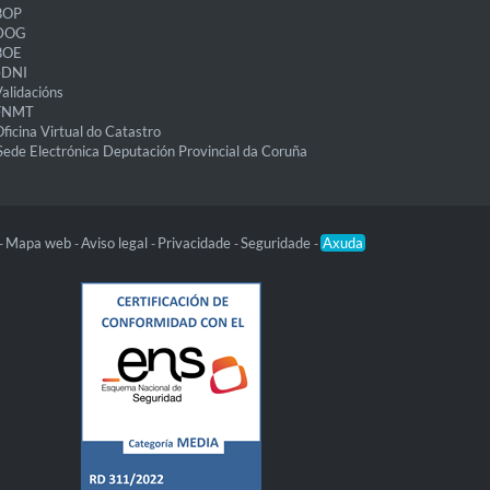
BOP
DOG
BOE
eDNI
alidacións
FNMT
ficina Virtual do Catastro
Sede Electrónica Deputación Provincial da Coruña
Mapa web
Aviso legal
Privacidade
Seguridade
Axuda
-
-
-
-
-