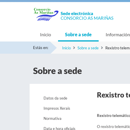
Sede electrónica
CONSORCIO AS MARIÑAS
Inicio
Sobre a sede
Información
Estás en:
Inicio
Sobre a sede
Rexistro telem
Sobre a sede
Rexistro 
Datos da sede
Impresos Xerais
Rexistro telemátic
Normativa
O rexistro telemátic
Data e hora oficiais