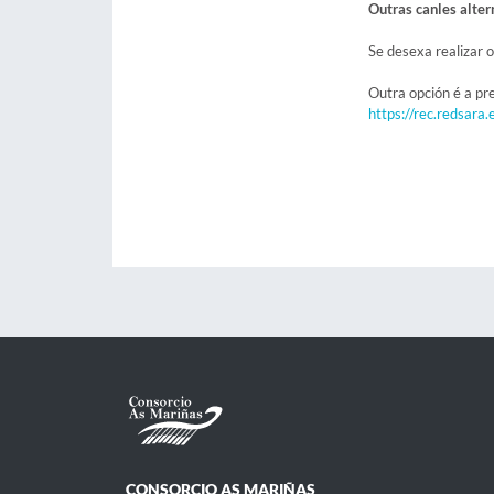
Outras canles alter
Se desexa realizar o
Outra opción é a pr
https://rec.redsara.
CONSORCIO AS MARIÑAS