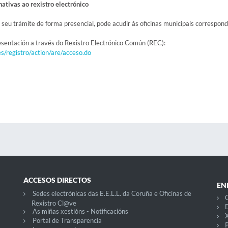
nativas ao rexistro electrónico
 seu trámite de forma presencial, pode acudir ás oficinas municipais correspon
esentación a través do Rexistro Electrónico Común (REC):
es/registro/action/are/acceso.do
ACCESOS DIRECTOS
EN
Sedes electrónicas das E.E.L.L. da Coruña e Oficinas de
C
Rexistro Cl@ve
D
As miñas xestións - Notificacións
X
Portal de Transparencia
P