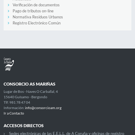
Verificación de documentos
Pago de tributos on-line
Normativa Residuos Urbanos
Registro Electrónico Común
CONSORCIO AS MARIÑAS
Lugar de Bos - Naves O Carballal, 4
15640 Guísamo - Bergondo
Tlf: 981 78 47 04
Información:
info@consorcioam.org
Ir a Contacto
ACCESOS DIRECTOS
Sedes electrónicas de las E.E.L.L. de A Coruña y oficinas de registro