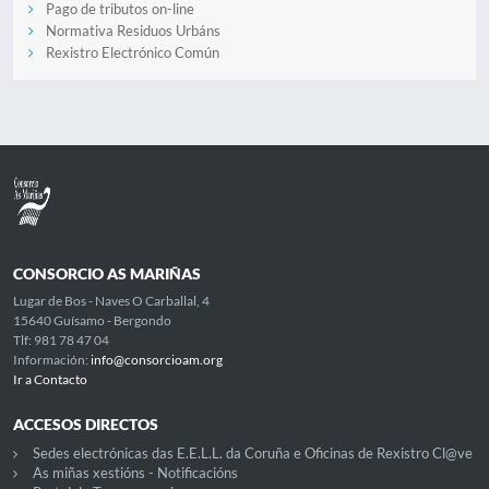
Pago de tributos on-line
Normativa Residuos Urbáns
Rexistro Electrónico Común
CONSORCIO AS MARIÑAS
Lugar de Bos - Naves O Carballal, 4
15640 Guísamo - Bergondo
Tlf: 981 78 47 04
Información:
info@consorcioam.org
Ir a Contacto
ACCESOS DIRECTOS
Sedes electrónicas das E.E.L.L. da Coruña e Oficinas de Rexistro Cl@ve
As miñas xestións - Notificacións